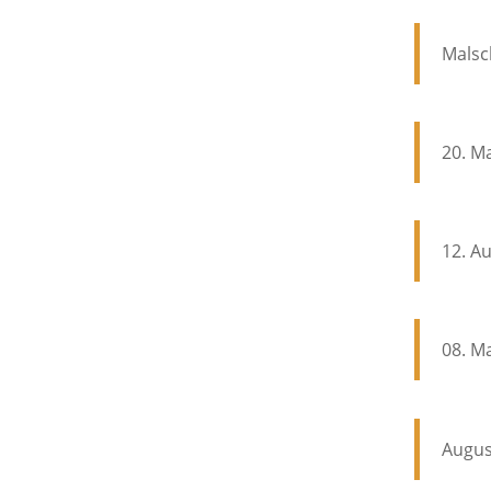
Malsc
20. M
12. A
08. M
Augus