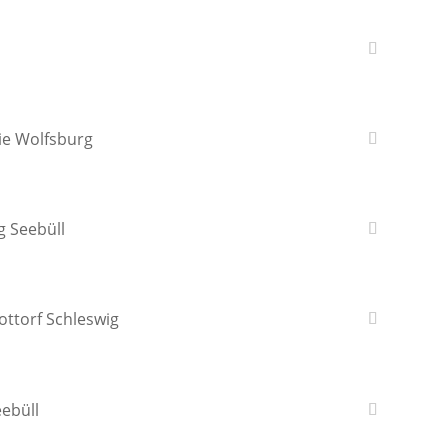
rie Wolfsburg
g Seebüll
ottorf Schleswig
eebüll