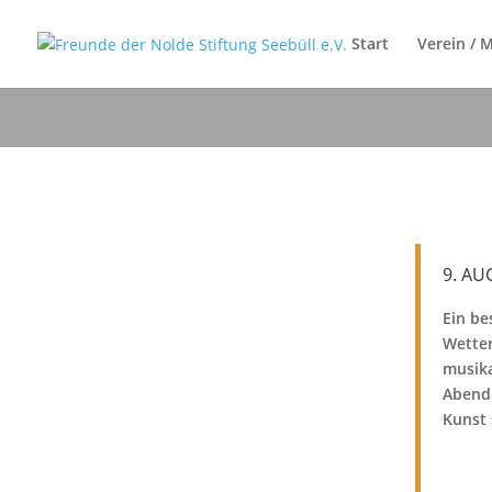
Start
Verein / M
9. A
Ein be
Wetter
musika
Abende
Kunst 