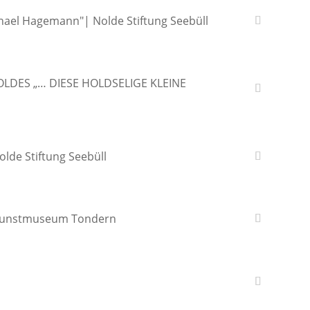
chael Hagemann"| Nolde Stiftung Seebüll
OLDES „… DIESE HOLDSELIGE KLEINE
olde Stiftung Seebüll
| Kunstmuseum Tondern