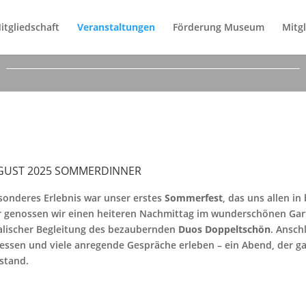
itgliedschaft
Veranstaltungen
Förderung Museum
Mitgl
VERANSTALT­UNGEN
UGUST 2025 SOMMERDINNER
sonderes Erlebnis war unser erstes
Sommerfest
, das uns allen i
 genossen wir einen heiteren Nachmittag im wunderschönen Gar
lischer Begleitung des bezaubernden
Duos
Doppeltschön
. Ansch
ssen und viele anregende Gespräche erleben – ein Abend, der ga
stand.