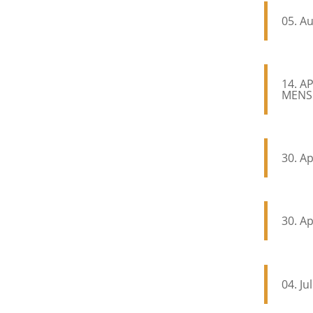
05. A
14. A
MENS
30. A
30. A
04. Ju